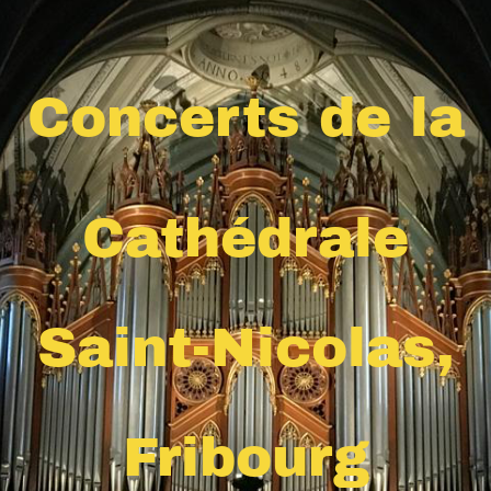
Concerts de la
Cathédrale
Saint-Nicolas,
Fribourg