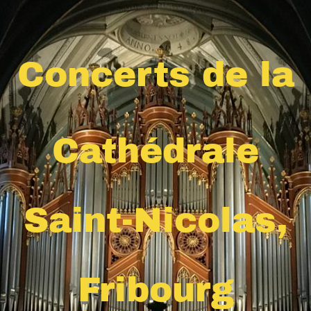
Concerts de la
Cathédrale
Saint-Nicolas,
Fribourg